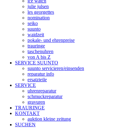
ice watch
julie julsen
les georgettes
nomination
seiko
suunto
waidzeit
pokale- und ehrenpreise
trauringe
taschenuhren
von A bis Z
SERVICE SUUNTO
suunto servicieren/einsenden
reparatur info
ersatzteile
SERVICE
uhrenreparatur
schmuckreparatur
gravuren
TRAURINGE
KONTAKT
auktion kleine zeitung
SUCHEN