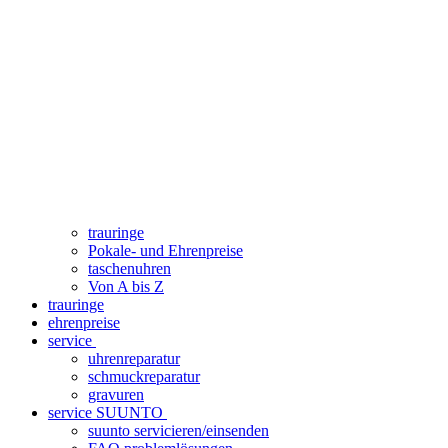
trauringe
Pokale- und Ehrenpreise
taschenuhren
Von A bis Z
trauringe
ehrenpreise
service
uhrenreparatur
schmuckreparatur
gravuren
service SUUNTO
suunto servicieren/einsenden