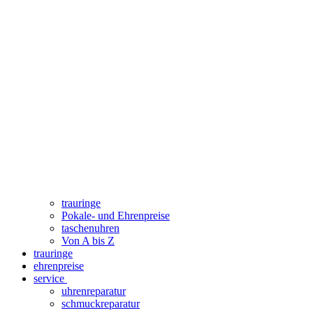
trauringe
Pokale- und Ehrenpreise
taschenuhren
Von A bis Z
trauringe
ehrenpreise
service
uhrenreparatur
schmuckreparatur