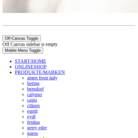
Off-Canvas Toggle
Off Canvas sidebar is empty
Mobile Menu Toggle
START/HOME
ONLINESHOP
PRODUKTE/MARKEN
amen from italy
bering
berndorf
calypso
casio
citizen
esprit
eydl
festina
gerry eder
guess